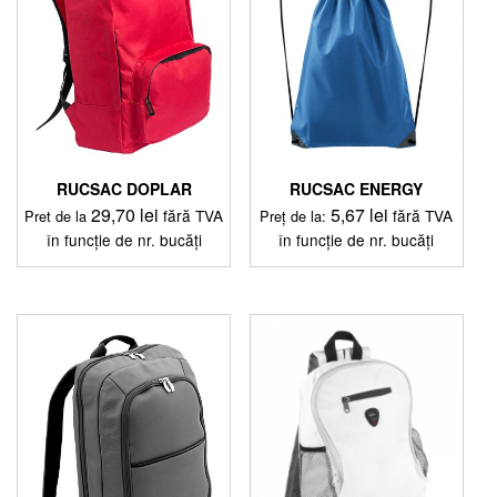
pot
pot
fi
fi
alese
alese
în
în
pagina
pagina
produsului.
produsului.
RUCSAC DOPLAR
RUCSAC ENERGY
29,70
lei
5,67
lei
fără TVA
fără TVA
Pret de la
Preț de la:
în funcție de nr. bucăți
în funcție de nr. bucăți
Acest
Acest
produs
produs
are
are
mai
mai
multe
multe
variații.
variații.
Opțiunile
Opțiunile
pot
pot
fi
fi
alese
alese
în
în