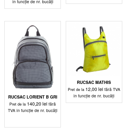
în funcție de nr. bucăți
Acest
Acest
produs
produs
are
are
mai
mai
multe
multe
variații.
variații.
Opțiunile
Opțiunile
pot
pot
fi
fi
alese
alese
în
în
pagina
pagina
produsului.
produsului.
RUCSAC MATHIS
12,00
lei
fără TVA
Pret de la
în funcție de nr. bucăți
RUCSAC LORIENT B GRI
140,20
lei
Acest
fără
Pret de la
produs
TVA în funcție de nr. bucăți
are
mai
multe