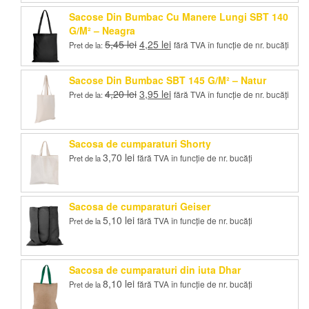
Sacose Din Bumbac Cu Manere Lungi SBT 140
G/M² – Neagra
Prețul
Prețul
5,45
lei
4,25
lei
fără TVA în funcție de nr. bucăți
Pret de la:
inițial
curent
a
este:
Sacose Din Bumbac SBT 145 G/M² – Natur
fost:
4,25 lei.
Prețul
Prețul
4,20
lei
3,95
lei
fără TVA în funcție de nr. bucăți
Pret de la:
5,45 lei.
inițial
curent
a
este:
fost:
3,95 lei.
Sacosa de cumparaturi Shorty
4,20 lei.
3,70
lei
fără TVA în funcție de nr. bucăți
Pret de la
Sacosa de cumparaturi Geiser
5,10
lei
fără TVA în funcție de nr. bucăți
Pret de la
Sacosa de cumparaturi din iuta Dhar
8,10
lei
fără TVA în funcție de nr. bucăți
Pret de la