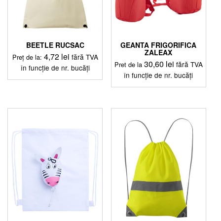
BEETLE RUCSAC
GEANTA FRIGORIFICA
ZALEAX
4,72
lei
fără TVA
Preț de la:
30,60
lei
fără TVA
Pret de la
în funcție de nr. bucăți
în funcție de nr. bucăți
Acest
Acest
produs
produs
are
are
mai
mai
multe
multe
variații.
variații.
Opțiunile
Opțiunile
pot
pot
fi
fi
alese
alese
în
în
pagina
pagina
produsului.
produsului.