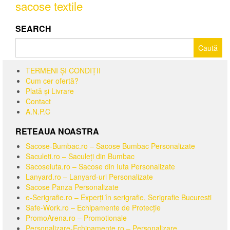
sacose textile
SEARCH
Caută
după:
TERMENI ȘI CONDIȚII
Cum cer ofertă?
Plată și Livrare
Contact
A.N.P.C
RETEAUA NOASTRA
Sacose-Bumbac.ro – Sacose Bumbac Personalizate
Saculeti.ro – Saculeți din Bumbac
Sacoseiuta.ro – Sacose din Iuta Personalizate
Lanyard.ro – Lanyard-uri Personalizate
Sacose Panza Personalizate
e-Serigrafie.ro – Experți în serigrafie, Serigrafie Bucuresti
Safe-Work.ro – Echipamente de Protecție
PromoArena.ro – Promotionale
Personalizare-Echipamente.ro – Personalizare