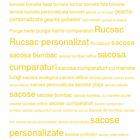
borseta
borseta baiat
borseta fata
borseta
borseta barbat
geanta
femeie
borseta personalizata
borsete
geanta cu fermoar
personalizata
geanta poliester
non-woven
punga ecologica
Rucsac
punga hartie cumparaturi
Punga hartie
Rucsac personalizat
sacosa
Rucsacuri
sacosa
sacosa bumbac
sacosa bumbac ieftine
cumparaturi
sacosa cumparaturi cu manere
lungi
sacosa ecologica
sacosa ieftina
sacosa panza
sacosa panza
sacosa plaja
sacosa personalizata
personalizata
sacosa poliester
sacose
sacose bumbac
sacose bumbac cu manere scurte
sacose cumparaturi
sacose bumbac ieftine
Sacose cumparaturi
Sacose din bumbac
bumbac
sacose cumparaturi panza
sacose de panza
sacose
sacose
iuta
sacose panza personalizata
sacose personalizata
personalizate
sacose poliester
sacose polipropilena