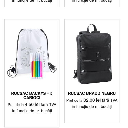
Acest
Acest
produs
produs
are
are
mai
mai
multe
multe
variații.
variații.
Opțiunile
Opțiunile
pot
pot
fi
fi
alese
alese
în
în
pagina
pagina
produsului.
produsului.
RUCSAC BACKYS + 5
RUCSAC BRADD NEGRU
CARIOCI
32,00
lei
fără TVA
Pret de la
4,50
lei
fără TVA
Pret de la
în funcție de nr. bucăți
în funcție de nr. bucăți