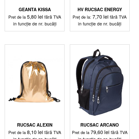
GEANTA KISSA
HV RUCSAC ENERGY
5,80
lei
7,70
lei
fără TVA
fără TVA
Pret de la
Preț de la:
în funcție de nr. bucăți
în funcție de nr. bucăți
Acest
Acest
produs
produs
are
are
mai
mai
multe
multe
variații.
variații.
Opțiunile
Opțiunile
pot
pot
fi
fi
alese
alese
în
în
pagina
pagina
produsului.
produsului.
RUCSAC ALEXIN
RUCSAC ARCANO
8,10
lei
79,60
lei
fără TVA
fără TVA
Pret de la
Pret de la
în funcție de nr. bucăți
în funcție de nr. bucăți