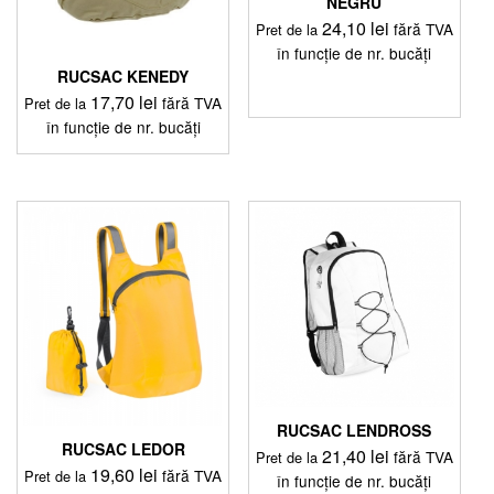
NEGRU
24,10
lei
fără TVA
Pret de la
în funcție de nr. bucăți
RUCSAC KENEDY
17,70
lei
fără TVA
Pret de la
în funcție de nr. bucăți
Acest
produs
are
mai
multe
variații.
Opțiunile
pot
fi
alese
în
pagina
produsului.
RUCSAC LENDROSS
RUCSAC LEDOR
21,40
lei
fără TVA
Pret de la
19,60
lei
fără TVA
Pret de la
în funcție de nr. bucăți