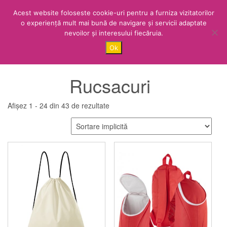
Skip
LOGIN /
Acest website foloseste cookie-uri pentru a furniza vizitatorilor
to
REGISTER
o experiență mult mai bună de navigare și servicii adaptate
the
nevoilor și interesului fiecăruia.
content
Sacose.Shop
Toggle
Ok
navigati
Rucsacuri
Afișez 1 - 24 din 43 de rezultate