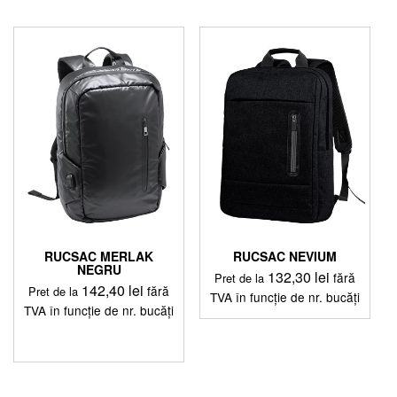
variații.
Opțiunile
pot
fi
alese
în
pagina
produsului.
RUCSAC MERLAK
RUCSAC NEVIUM
NEGRU
132,30
lei
fără
Pret de la
142,40
lei
fără
Pret de la
TVA în funcție de nr. bucăți
TVA în funcție de nr. bucăți
Acest
produs
are
mai
multe