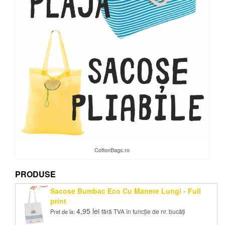
CottonBags.ro
PRODUSE
Sacose Bumbac Eco Cu Manere Lungi - Full
print
4,95
lei
fără TVA în funcție de nr. bucăți
Pret de la: