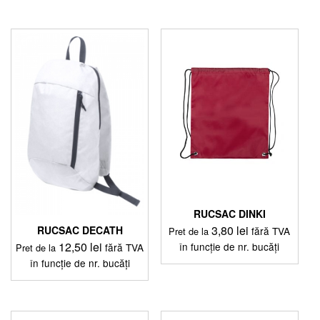
RUCSAC DINKI
3,80
lei
RUCSAC DECATH
fără TVA
Pret de la
12,50
lei
în funcție de nr. bucăți
fără TVA
Pret de la
în funcție de nr. bucăți
Acest
produs
Acest
are
produs
mai
are