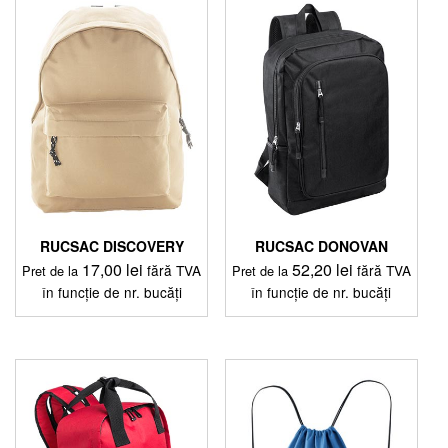
multe
mai
variații.
multe
Opțiunile
variații.
pot
Opțiunile
fi
pot
alese
fi
în
alese
pagina
în
produsului.
pagina
produsului.
RUCSAC DISCOVERY
RUCSAC DONOVAN
17,00
lei
52,20
lei
fără TVA
fără TVA
Pret de la
Pret de la
în funcție de nr. bucăți
în funcție de nr. bucăți
Acest
Acest
produs
produs
are
are
mai
mai
multe
multe
variații.
variații.
Opțiunile
Opțiunile