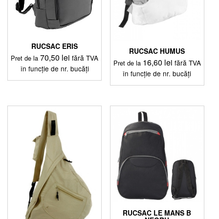
pagina
pagina
produsului.
produsului.
RUCSAC ERIS
RUCSAC HUMUS
70,50
lei
fără TVA
Pret de la
16,60
lei
fără TVA
Pret de la
în funcție de nr. bucăți
în funcție de nr. bucăți
Acest
Acest
produs
produs
are
are
mai
mai
multe
multe
variații.
variații.
Opțiunile
Opțiunile
pot
pot
fi
fi
alese
alese
în
în
pagina
pagina
produsului.
produsului.
RUCSAC LE MANS B