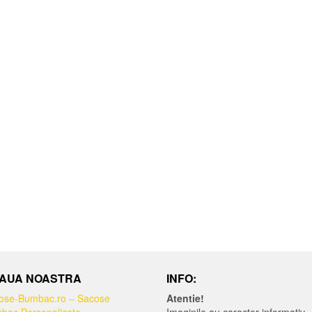
AUA NOASTRA
INFO:
ose-Bumbac.ro – Sacose
Atentie!
bac Personalizate
Imaginile au caracter informativ.