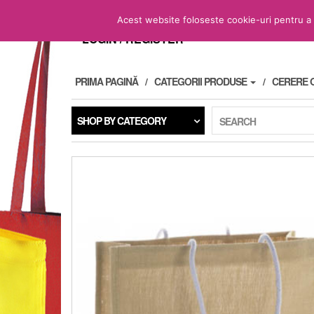
Skip
to
Acest website foloseste cookie-uri pentru a fu
the
LOGIN / REGISTER
content
PRIMA PAGINĂ
CATEGORII PRODUSE
CERERE 
SHOP BY CATEGORY
SEARCH