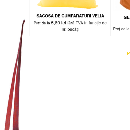
SACOSA DE CUMPARATURI VELIA
GE
5,60
lei
fără TVA în funcție de
Pret de la
Preț de la
nr. bucăți
Acest
produs
are
P
mai
multe
variații.
Opțiunile
pot
fi
alese
în
pagina
produsului.