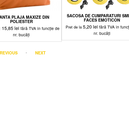
SACOSA DE CUMPARATURI SM
ANTA PLAJA MAXIZE DIN
FACES EMOTICON
POLIESTER
5,20
lei
fără TVA în func
Pret de la
15,85
lei
fără TVA în funcție de
:
nr. bucăți
nr. bucăți
Acest
Acest
produs
produs
-
are
REVIOUS
NEXT
are
mai
mai
multe
multe
variații.
variații.
Opțiunile
Opțiunile
pot
pot
fi
fi
alese
alese
în
în
pagina
pagina
produsului.
produsului.