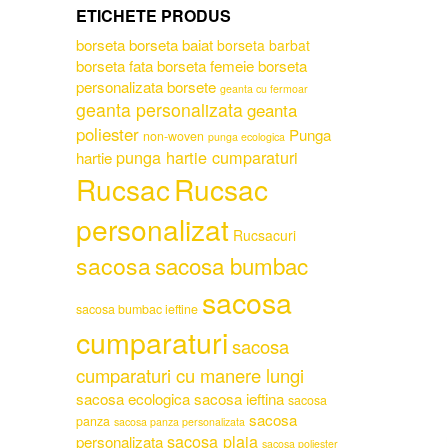
ETICHETE PRODUS
borseta
borseta baiat
borseta barbat
borseta fata
borseta femeie
borseta
personalizata
borsete
geanta cu fermoar
geanta personalizata
geanta
poliester
Punga
non-woven
punga ecologica
punga hartie cumparaturi
hartie
Rucsac
Rucsac
personalizat
Rucsacuri
sacosa
sacosa bumbac
sacosa
sacosa bumbac ieftine
cumparaturi
sacosa
cumparaturi cu manere lungi
sacosa ecologica
sacosa ieftina
sacosa
sacosa
panza
sacosa panza personalizata
sacosa plaja
personalizata
sacosa poliester