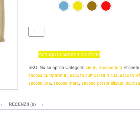
CULOARE
Cantitate
Sacosa
cumparaturi
iuta
Adaugă la cererea de ofertă
Hintol
SKU:
Nu se aplică
Categorii:
Genti
,
Sacose Iuta
Etichete
sacosa cumparaturi
,
sacosa cumparaturi iuta
,
sacosa ief
sacosa iuta
,
sacosa mare
,
sacosa personalizata
,
sacosa
RECENZII (0)