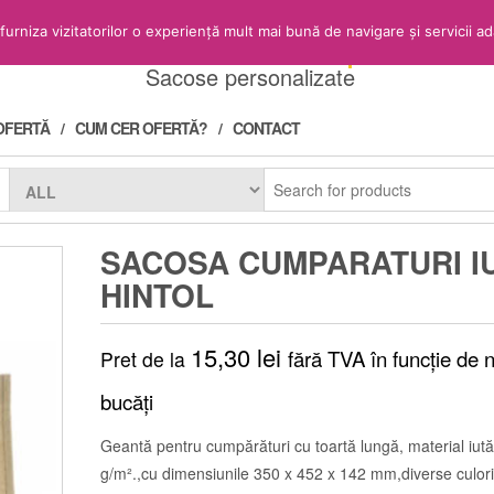
Sacose.Shop
rniza vizitatorilor o experiență mult mai bună de navigare și servicii ada
Sacose personalizate
OFERTĂ
CUM CER OFERTĂ?
CONTACT
SACOSA CUMPARATURI I
HINTOL
15,30
lei
fără TVA în funcție de n
Pret de la
bucăți
Geantă pentru cumpărături cu toartă lungă, material iut
g/m².,cu dimensiunile 350 x 452 x 142 mm,diverse culori