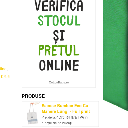
:
tina
,
 plaja
CottonBags.ro
PRODUSE
Sacose Bumbac Eco Cu
Manere Lungi - Full print
4,95
lei
fără TVA în
Pret de la:
funcție de nr. bucăți