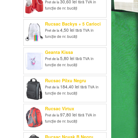
30,60
lei
fără TVA în
Pret de la
funcție de nr. bucăți
Rucsac Backys + 5 Carioci
4,50
lei
fără TVA în
Pret de la
funcție de nr. bucăți
Geanta Kissa
5,80
lei
fără TVA în
Pret de la
funcție de nr. bucăți
Rucsac Pilxu Negru
184,40
lei
fără TVA în
Pret de la
funcție de nr. bucăți
Rucsac Virtux
97,80
lei
fără TVA în
Pret de la
funcție de nr. bucăți
Rucsac Novak B Negru