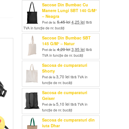
Sacose Din Bumbac Cu
Manere Lungi SBT 140 G/M²
– Neagra
Prețul
Prețul
5,45
lei
4,25
lei
fără
Pret de la:
inițial
curent
TVA în funcție de nr. bucăți
a
este:
Sacose Din Bumbac SBT
fost:
4,25 lei.
145 G/M² – Natur
5,45 lei.
Prețul
Prețul
4,20
lei
3,95
lei
fără
Pret de la:
inițial
curent
TVA în funcție de nr. bucăți
a
este:
Sacosa de cumparaturi
fost:
3,95 lei.
Shorty
4,20 lei.
3,70
lei
fără TVA în
Pret de la
funcție de nr. bucăți
Sacosa de cumparaturi
Geiser
5,10
lei
fără TVA în
Pret de la
funcție de nr. bucăți
Sacosa de cumparaturi din
iuta Dhar