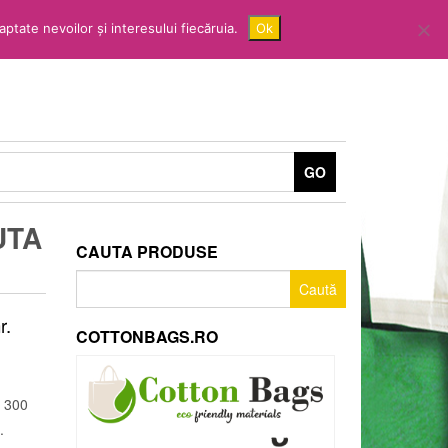
ptate nevoilor și interesului fiecăruia.
Ok
GO
UTA
CAUTA PRODUSE
Caută
după:
r.
COTTONBAGS.RO
ă 300
.