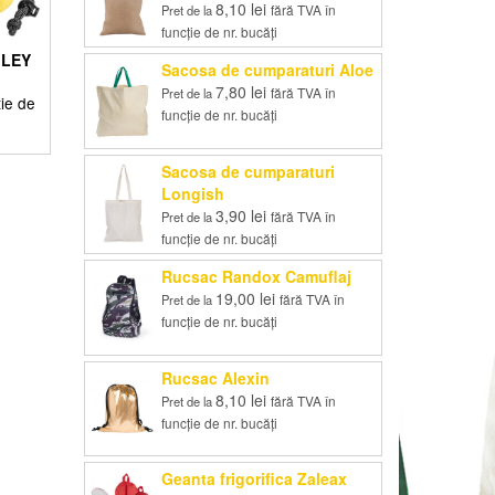
8,10
lei
fără TVA în
Pret de la
funcție de nr. bucăți
ILEY
Sacosa de cumparaturi Aloe
7,80
lei
fără TVA în
Pret de la
ție de
funcție de nr. bucăți
Sacosa de cumparaturi
Longish
3,90
lei
fără TVA în
Pret de la
funcție de nr. bucăți
Rucsac Randox Camuflaj
19,00
lei
fără TVA în
Pret de la
funcție de nr. bucăți
Rucsac Alexin
8,10
lei
fără TVA în
Pret de la
funcție de nr. bucăți
Geanta frigorifica Zaleax