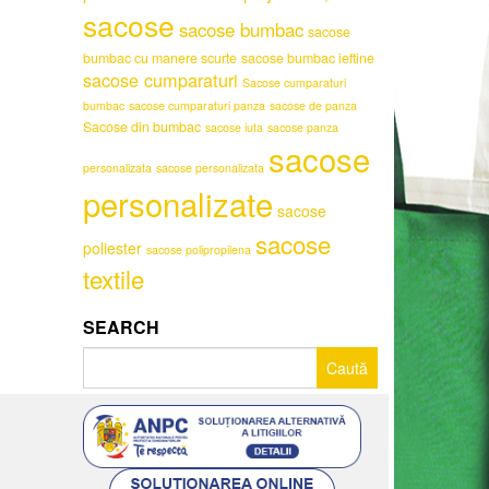
sacose
sacose bumbac
sacose
bumbac cu manere scurte
sacose bumbac ieftine
sacose cumparaturi
Sacose cumparaturi
bumbac
sacose cumparaturi panza
sacose de panza
Sacose din bumbac
sacose iuta
sacose panza
sacose
personalizata
sacose personalizata
personalizate
sacose
sacose
poliester
sacose polipropilena
textile
SEARCH
Caută
după: