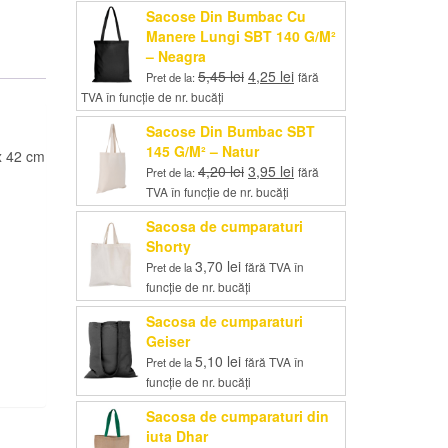
Sacose Din Bumbac Cu
Manere Lungi SBT 140 G/M²
– Neagra
Prețul
Prețul
5,45
lei
4,25
lei
fără
Pret de la:
inițial
curent
TVA în funcție de nr. bucăți
a
este:
Sacose Din Bumbac SBT
fost:
4,25 lei.
145 G/M² – Natur
5,45 lei.
x 42 cm
Prețul
Prețul
4,20
lei
3,95
lei
fără
Pret de la:
inițial
curent
TVA în funcție de nr. bucăți
a
este:
Sacosa de cumparaturi
fost:
3,95 lei.
Shorty
4,20 lei.
3,70
lei
fără TVA în
Pret de la
funcție de nr. bucăți
Sacosa de cumparaturi
Geiser
5,10
lei
fără TVA în
Pret de la
funcție de nr. bucăți
Sacosa de cumparaturi din
iuta Dhar