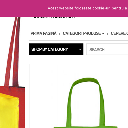
Skip
to
Acest website foloseste cookie-uri pentru a fu
the
LOGIN / REGISTER
content
PRIMA PAGINĂ
CATEGORII PRODUSE
CERERE 
SHOP BY CATEGORY
SEARCH