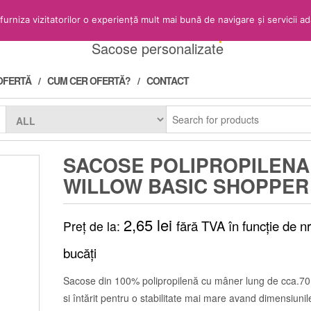
Sacose.Shop
rniza vizitatorilor o experiență mult mai bună de navigare și servicii ada
Sacose personalizate
OFERTĂ
CUM CER OFERTĂ?
CONTACT
SACOSE POLIPROPILENA
WILLOW BASIC SHOPPER
2,65
lei
fără TVA în funcție de nr
Preț de la:
bucăți
Sacose din 100% polipropilenă cu mâner lung de cca.7
si întărit pentru o stabilitate mai mare avand dimensiuni