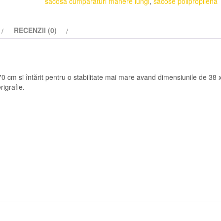
sacosa cumparaturi manere lungi
,
sacose polipropilena
RECENZII (0)
 cm si întărit pentru o stabilitate mai mare avand dimensiunile de 38 
igrafie.