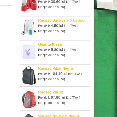
30,60
lei
fără TVA în
Pret de la
funcție de nr. bucăți
Rucsac Backys + 5 Carioci
4,50
lei
fără TVA în
Pret de la
funcție de nr. bucăți
Geanta Kissa
5,80
lei
fără TVA în
Pret de la
funcție de nr. bucăți
Rucsac Pilxu Negru
184,40
lei
fără TVA în
Pret de la
funcție de nr. bucăți
Rucsac Virtux
97,80
lei
fără TVA în
Pret de la
funcție de nr. bucăți
Rucsac Novak B Negru