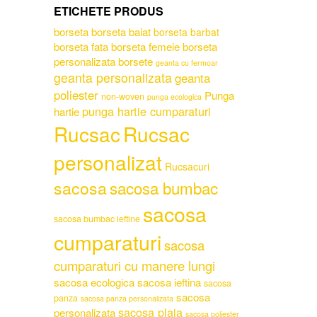
ETICHETE PRODUS
borseta
borseta baiat
borseta barbat
borseta fata
borseta femeie
borseta
personalizata
borsete
geanta cu fermoar
geanta personalizata
geanta
poliester
Punga
non-woven
punga ecologica
punga hartie cumparaturi
hartie
Rucsac
Rucsac
personalizat
Rucsacuri
sacosa
sacosa bumbac
sacosa
sacosa bumbac ieftine
cumparaturi
sacosa
cumparaturi cu manere lungi
sacosa ecologica
sacosa ieftina
sacosa
sacosa
panza
sacosa panza personalizata
sacosa plaja
personalizata
sacosa poliester