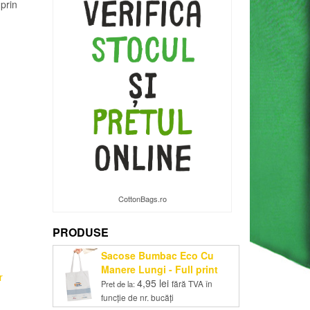
prin
CottonBags.ro
PRODUSE
Sacose Bumbac Eco Cu
Manere Lungi - Full print
r
4,95
lei
fără TVA în
Pret de la:
funcție de nr. bucăți