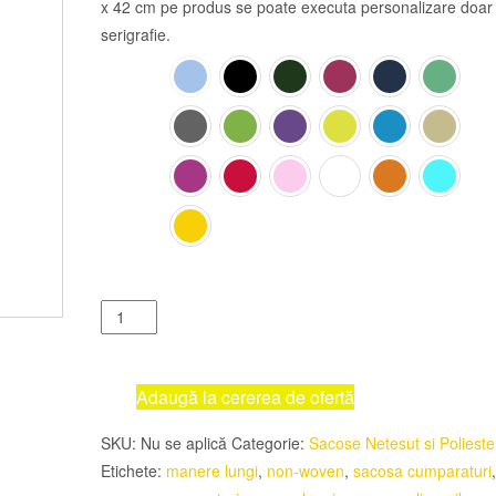
x 42 cm pe produs se poate executa personalizare doar 
serigrafie.
CULOARE
Cantitate
Sacose
Polipropilena
Willow
Adaugă la cererea de ofertă
Basic
SKU:
Nu se aplică
Categorie:
Sacose Netesut si Polieste
Shopper
Etichete:
manere lungi
,
non-woven
,
sacosa cumparaturi
,
LH