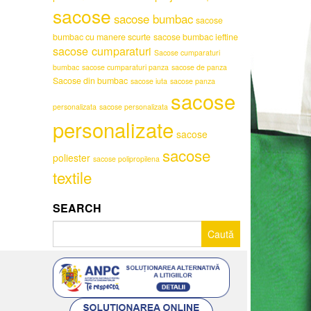
sacose
sacose bumbac
sacose
bumbac cu manere scurte
sacose bumbac ieftine
sacose cumparaturi
Sacose cumparaturi
bumbac
sacose cumparaturi panza
sacose de panza
Sacose din bumbac
sacose iuta
sacose panza
sacose
personalizata
sacose personalizata
personalizate
sacose
sacose
poliester
sacose polipropilena
textile
SEARCH
Caută
după: