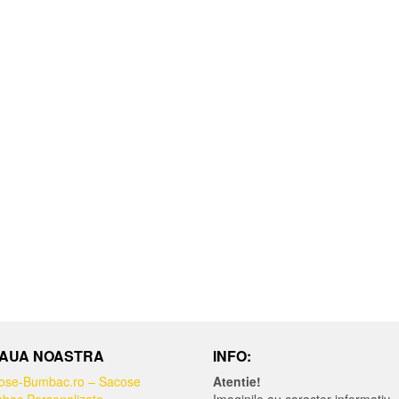
AUA NOASTRA
INFO:
ose-Bumbac.ro – Sacose
Atentie!
bac Personalizate
Imaginile au caracter informativ.