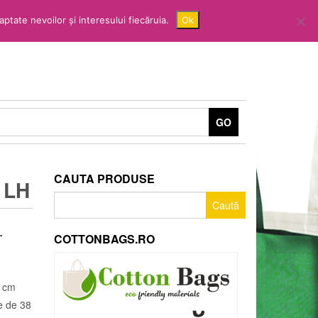
ptate nevoilor și interesului fiecăruia.
Ok
GO
CAUTA PRODUSE
 LH
Caută
după:
.
COTTONBAGS.RO
0 cm
le de 38